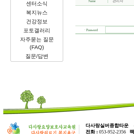
센터소식
복지뉴스
건강정보
포토갤러리
자주묻는 질문
(FAQ)
질문/답변
다사랑실버종합타운
우
전화 :
053-952-2356
팩